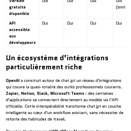
Version
Oui
Oui
Oui
Oui
gratuite
(limitée)
disponible
API
Oui
Oui
Oui
Oui
accessible
aux
développeurs
Un écosystème d’intégrations
particulièrement riche
OpenAI
a construit autour de chat jpt un réseau d’intégrations
qui couvre la quasi-totalité des outils professionnels courants.
Zapier
,
Notion
,
Slack
,
Microsoft Teams
: des centaines
d’applications se connectent directement au modèle via l’API
officielle. Cette interopérabilité transforme chat jpt en couche
intelligente au cœur d’un workflow existant, sans nécessiter de
refonte des habitudes de travail.