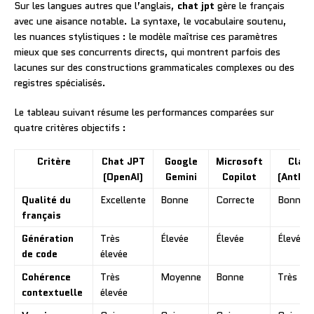
Sur les langues autres que l’anglais,
chat jpt
gère le français
avec une aisance notable. La syntaxe, le vocabulaire soutenu,
les nuances stylistiques : le modèle maîtrise ces paramètres
mieux que ses concurrents directs, qui montrent parfois des
lacunes sur des constructions grammaticales complexes ou des
registres spécialisés.
Le tableau suivant résume les performances comparées sur
quatre critères objectifs :
Critère
Chat JPT
Google
Microsoft
Clau
(OpenAI)
Gemini
Copilot
(Anthro
Qualité du
Excellente
Bonne
Correcte
Bonne
français
Génération
Très
Élevée
Élevée
Élevée
de code
élevée
Cohérence
Très
Moyenne
Bonne
Très éle
contextuelle
élevée