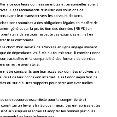
iller à ce que leurs données sensibles et personnelles soient
privée. Il est recommandé d’utiliser des solutions de
ons avant leur transfert vers les serveurs distants.
rises sont soumises à des obligations légales en matière de
ement général sur la protection des données (RGPD) en
 prestataire de services respecte ces exigences et met en
rantir la conformité.
:
le choix d’un service de stockage en ligne engage souvent
isque de dépendance vis-à-vis du fournisseur. Il convient donc
contractuelles et la compatibilité des formats de données
ers un autre prestataire.
vent être conscients que leur accès aux données stockées en
veurs et de leur connexion internet. Il est donc important de
ales ou sur d’autres supports pour parer aux éventuelles
s une ressource essentielle pour la compétitivité et
 constitue un levier stratégique majeur. Les entreprises et les
quant aux risques associés et adopter les bonnes pratiques
 la pérennité de leurs informations.