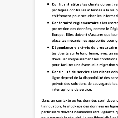
Confidentialité :
les clients doivent ve
protégées contre les atteintes à la vie 
chiffrement pour sécuriser les informati
Conformité réglementaire :
les entrep
protection des données, comme le Règl
Europe. Elles doivent s’assurer que leur
place les mécanismes appropriés pour ga
Dépendance vis-à-vis du prestataire 
les clients sur le long terme, avec un r
d’évaluer soigneusement les conditions 
pour faciliter une éventuelle migration v
Continuité de service :
les clients doi
ligne dépend de la disponibilité des ser
prévoir des solutions de sauvegarde loc
interruptions de service.
Dans un contexte où les données sont devenue
l’innovation, le stockage des données en ligne
particuliers doivent néanmoins être vigilants 
pour garantir la sécurité, la confidentialité et