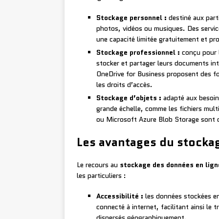
Stockage personnel :
destiné aux part
photos, vidéos ou musiques. Des servic
une capacité limitée gratuitement et p
Stockage professionnel :
conçu pour l
stocker et partager leurs documents in
OneDrive for Business proposent des fon
les droits d’accès.
Stockage d’objets :
adapté aux besoin
grande échelle, comme les fichiers mul
ou Microsoft Azure Blob Storage sont d
Les avantages du stocka
Le recours au
stockage des données en lign
les particuliers :
Accessibilité :
les données stockées en 
connecté à internet, facilitant ainsi le 
dispersés géographiquement.