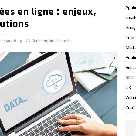
es en ligne : enjeux,
Appli
Email
utions
Goog
Infor
ebmarketing
Commentaires fermés
Media
Public
Réda
SEO
UX
Webm
YouT