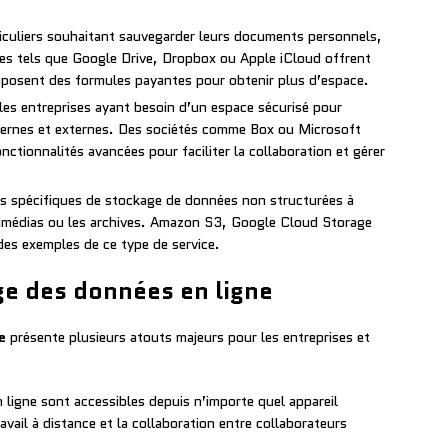
iculiers souhaitant sauvegarder leurs documents personnels,
es tels que Google Drive, Dropbox ou Apple iCloud offrent
roposent des formules payantes pour obtenir plus d’espace.
es entreprises ayant besoin d’un espace sécurisé pour
ternes et externes. Des sociétés comme Box ou Microsoft
ctionnalités avancées pour faciliter la collaboration et gérer
s spécifiques de stockage de données non structurées à
timédias ou les archives. Amazon S3, Google Cloud Storage
es exemples de ce type de service.
ge des données en ligne
e
présente plusieurs atouts majeurs pour les entreprises et
ligne sont accessibles depuis n’importe quel appareil
travail à distance et la collaboration entre collaborateurs