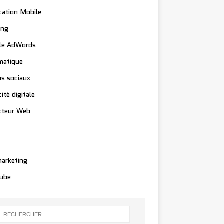
cation Mobile
ing
le AdWords
matique
s sociaux
ité digitale
cteur Web
arketing
ube